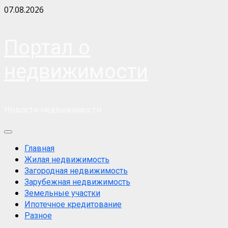
Skip
07.08.2026
to
content
Портал о
недвижимости
Новости недвижимости
Primary
Menu
Главная
Жилая недвижимость
Загородная недвижимость
Зарубежная недвижимость
Земельные участки
Ипотечное кредитование
Разное